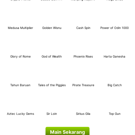
Medusa Multiplier
Golden Wisnu
Cash Spin
Power of Odin 1000
Glory of Rome
God of Wealth
Phoenix Rises
Harta Ganesha
Tahun Baruan
Tales of the Piggies
Pirate Treasure
Big Catch
Aztec Lucky Gems
Sir Loin
Sirkus Gila
Top Gun
AND MANY MORE
Main Sekarang